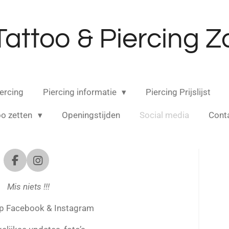
Tattoo & Piercing
ercing
Piercing informatie
Piercing Prijslijst
oo zetten
Openingstijden
Social media
Cont
F
I
a
n
c
s
Mis niets !!!
e
t
b
a
p Facebook & Instagram
o
g
o
r