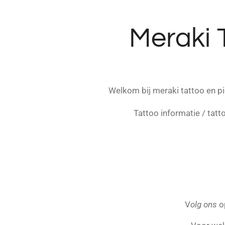
Ga
direct
Meraki 
naar
de
hoofdinhoud
Welkom bij meraki tattoo en pi
Tattoo informatie / tatt
V
olg ons
o