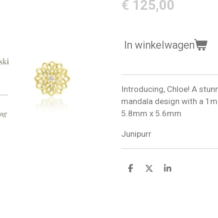
€ 125,00
In winkelwagen
Introducing, Chloe! A stun
mandala design with a 1m
5.8mm x 5.6mm
Junipurr
D
D
S
e
e
h
l
e
a
e
l
r
n
e