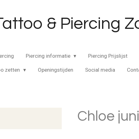
Tattoo & Piercing
ercing
Piercing informatie
Piercing Prijslijst
oo zetten
Openingstijden
Social media
Cont
Chloe jun