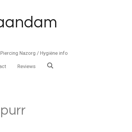
 Zaandam
Piercing Nazorg / Hygiëne info
act
Reviews
ipurr