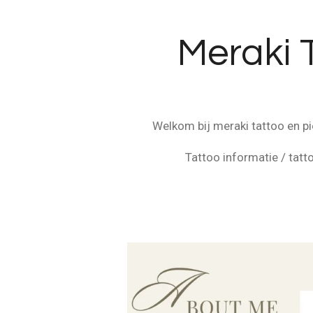
Ga
direct
Meraki 
naar
de
hoofdinhoud
Welkom bij meraki tattoo en pi
Tattoo informatie / tatt